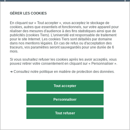
ACCÈS RAPIDES
GÉRER LES COOKIES
En cliquant sur « Tout accepter », vous acceptez le stockage de
cookies, autres que essentiels et fonctionnels, sur votre appareil pour
réaliser des mesures d'audience à des fins statistiques ainsi que de
publicités (cookies Tiers). L'université est responsable de traitement
pour le site Internet. Les cookies Tiers sont détaillés par domaine
SUIVEZ-NOUS
dans nos mentions légales. En cas de refus ou d'acceptation des
traceurs, vos paramètres seront sauvegardés pour une durée de 6
mois.
Si vous souhaitez refuser les cookies après les avoir acceptés, vous
pouvez retirer votre consentement en cliquant sur « Personnaliser ».
➜
Consultez notre politique en matière de protection des données.
Tout accepter
Mentions légales
Contact
Personnaliser
Plans d'accès
Plan du site
Tout refuser
Accessibilité des sites de l'UPEC : non conforme