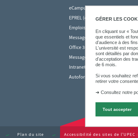
eCampus
EPREL (cours en ligne)
GÉRER LES COOK
Emplois du temps en ligne (ADE)
En cliquant sur « To
que essentiels et fon
Messagerie étudiante
d'audience à des fins 
Office 365
L'université est resp
sont détaillés par d
Messagerie des personnels
d'acceptation des tr
de 6 mois.
Intranet des personnels
Si vous souhaitez re
Autoformations bureautiques
retirer votre consent
➜
Consultez notre po
Tout accepter
Plan du site
Accessibilité des sites de l'UPEC