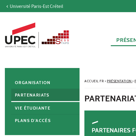
Université Paris-Est Créteil
Aller au contenu
Navigation
Accès directs
Recherche
Navigation secondaire
PRÉSE
ACCUEIL FR
›
PRÉSENTATION
›
ORGANISATION
PARTENARIATS
PARTENARIA
VIE ÉTUDIANTE
PLANS D'ACCÈS
PARTENAIRES 