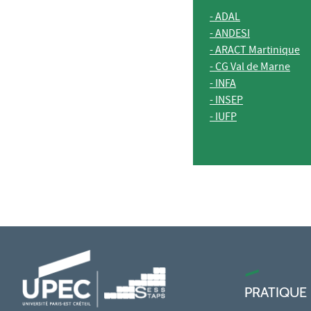
- ADAL
- ANDESI
- ARACT Martinique
- CG Val de Marne
- INFA
- INSEP
- IUFP
PRATIQUE