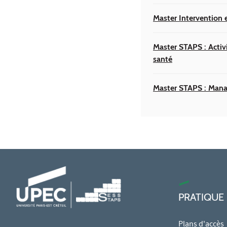
Master Intervention 
Master STAPS : Activi
santé
Master STAPS : Mana
PRATIQUE
Plans d'accès