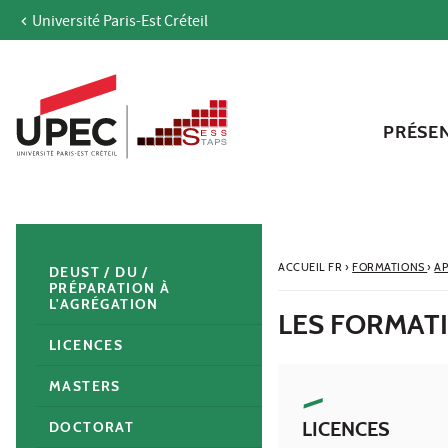
Université Paris-Est Créteil
Aller au contenu
Navigation
Accès directs
Recherche
Navigation secondaire
PRÉSE
ACCUEIL FR
›
FORMATIONS
›
AP
DEUST / DU /
PRÉPARATION À
L'AGRÉGATION
LES FORMATI
LICENCES
MASTERS
LICENCES
DOCTORAT