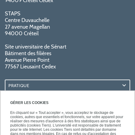
94009 Créteil Cedex
STAPS
Centre Duvauchelle
27 avenue Magellan
94000 Créteil
Site universitaire de Sénart
Bâtiment des filières
Avenue Pierre Point
77567 Lieusaint Cedex
PRATIQUE
ACCÈS RAPIDES
GÉRER LES COOKIES
En cliquant sur « Tout accepter », vous acceptez le stockage de
cookies, autres que essentiels et fonctionnels, sur votre appareil pour
réaliser des mesures d'audience à des fins statistiques ainsi que de
publicités (cookies Tiers). L'université est responsable de traitement
pour le site Internet. Les cookies Tiers sont détaillés par domaine
SUIVEZ-NOUS
dans nos mentions légales. En cas de refus ou d'acceptation des