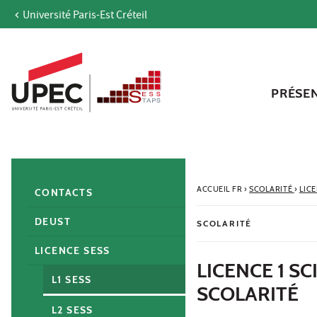
Université Paris-Est Créteil
Aller au contenu
Navigation
Accès directs
Recherche
Navigation secondaire
PRÉSE
ACCUEIL FR
›
SCOLARITÉ
›
LIC
CONTACTS
DEUST
SCOLARITÉ
LICENCE SESS
LICENCE 1 S
L1 SESS
SCOLARITÉ
L2 SESS