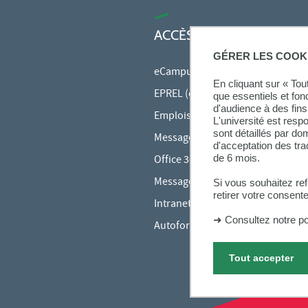
ACCÈS RAPIDES
GÉRER LES COOK
eCampus
En cliquant sur « To
EPREL (cours en ligne)
que essentiels et fon
d'audience à des fins 
Emplois du temps en ligne (ADE)
L'université est resp
sont détaillés par d
Messagerie étudiante
d'acceptation des tr
de 6 mois.
Office 365
Messagerie des personnels
Si vous souhaitez re
retirer votre consent
Intranet des personnels
➜
Consultez notre po
Autoformations bureautiques
Tout accepter