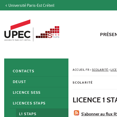
Université Paris-Est Créteil
Aller au contenu
Navigation
Accès directs
Recherche
Navigation secondaire
PRÉSE
ACCUEIL FR
›
SCOLARITÉ
›
LIC
CONTACTS
DEUST
SCOLARITÉ
LICENCE SESS
LICENCE 1 S
LICENCES STAPS
L1 STAPS
S'abonner au flux 