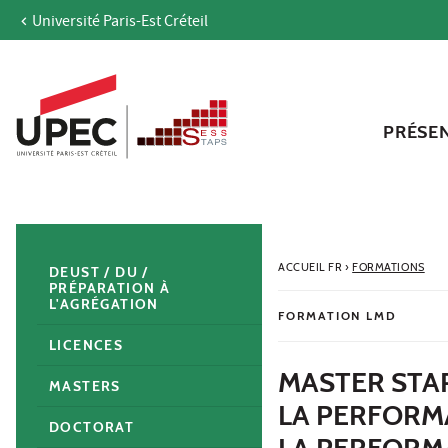
Université Paris-Est Créteil
Aller au contenu
Navigation
Accès directs
Recherche
Navigation secondaire
PRÉSE
ACCUEIL FR
›
FORMATIONS
DEUST / DU /
PRÉPARATION À
L'AGRÉGATION
FORMATION LMD
LICENCES
MASTER STAP
MASTERS
LA PERFORM
DOCTORAT
LA PERFORMA