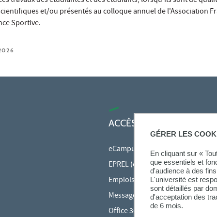
es travaux des étudiantes et des étudiants, lorsqu'ils sont de qualit
cientifiques et/ou présentés au colloque annuel de l'Association F
nce Sportive.
2026
ACCÈS RAPIDES
GÉRER LES COOK
eCampus
En cliquant sur « To
que essentiels et fon
EPREL (cours en ligne)
d'audience à des fins 
Emplois du temps en ligne (ADE)
L'université est resp
sont détaillés par d
Messagerie étudiante
d'acceptation des tr
de 6 mois.
Office 365