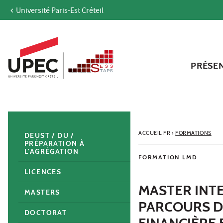
Université Paris-Est Créteil
Aller au contenu
Navigation
Accès directs
Recherche
Navigation secondaire
PRÉSE
ACCUEIL FR
›
FORMATIONS
DEUST / DU /
PRÉPARATION À
L'AGRÉGATION
FORMATION LMD
LICENCES
MASTER INT
MASTERS
PARCOURS D
DOCTORAT
FINANCIÈRE 