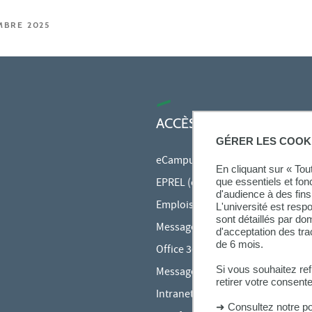
MBRE 2025
ACCÈS RAPIDES
GÉRER LES COOK
eCampus
En cliquant sur « To
EPREL (cours en ligne)
que essentiels et fon
d'audience à des fins 
Emplois du temps en ligne (ADE)
L'université est resp
sont détaillés par d
Messagerie étudiante
d'acceptation des tr
de 6 mois.
Office 365
Si vous souhaitez re
Messagerie des personnels
retirer votre consent
Intranet des personnels
➜
Consultez notre po