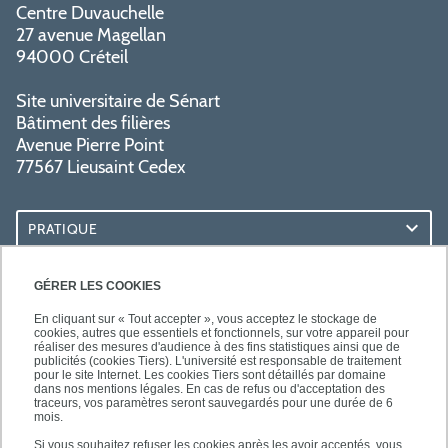
Centre Duvauchelle
27 avenue Magellan
94000 Créteil
Site universitaire de Sénart
Bâtiment des filières
Avenue Pierre Point
77567 Lieusaint Cedex
PRATIQUE
ACCÈS RAPIDES
GÉRER LES COOKIES
En cliquant sur « Tout accepter », vous acceptez le stockage de
cookies, autres que essentiels et fonctionnels, sur votre appareil pour
réaliser des mesures d'audience à des fins statistiques ainsi que de
publicités (cookies Tiers). L'université est responsable de traitement
pour le site Internet. Les cookies Tiers sont détaillés par domaine
SUIVEZ-NOUS
dans nos mentions légales. En cas de refus ou d'acceptation des
traceurs, vos paramètres seront sauvegardés pour une durée de 6
mois.
Si vous souhaitez refuser les cookies après les avoir acceptés, vous