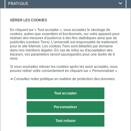
PRATIQUE
ACCÈS RAPIDES
GÉRER LES COOKIES
En cliquant sur « Tout accepter », vous acceptez le stockage de
cookies, autres que essentiels et fonctionnels, sur votre appareil pour
réaliser des mesures d'audience à des fins statistiques ainsi que de
publicités (cookies Tiers). L'université est responsable de traitement
pour le site Internet. Les cookies Tiers sont détaillés par domaine
SUIVEZ-NOUS
dans nos mentions légales. En cas de refus ou d'acceptation des
traceurs, vos paramètres seront sauvegardés pour une durée de 6
mois.
Si vous souhaitez refuser les cookies après les avoir acceptés, vous
pouvez retirer votre consentement en cliquant sur « Personnaliser ».
➜
Consultez notre politique en matière de protection des données.
Tout accepter
Mentions légales
Contact
Personnaliser
Plans d'accès
Plan du site
Tout refuser
Accessibilité des sites de l'UPEC : non conforme