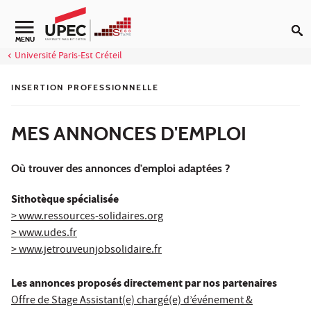
Aller au contenu
Navigation secondaire
MENU
Université Paris-Est Créteil
INSERTION PROFESSIONNELLE
MES ANNONCES D'EMPLOI
Où trouver des annonces d'emploi adaptées ?
Sithotèque spécialisée
> www.ressources-solidaires.org
> www.udes.fr
> www.jetrouveunjobsolidaire.fr
Les annonces proposés directement par nos partenaires
Offre de Stage Assistant(e) chargé(e) d’événement &