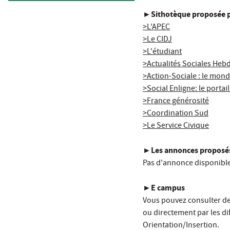
►Sithotèque proposée p
>L'APEC
>Le CIDJ
>L'étudiant
>Actualités Sociales He
>Action-Sociale : le mond
>Social Enligne: le portai
>France générosité
>Coordination Sud
>Le Service Civique
►Les annonces proposés 
Pas d'annonce disponib
►E campus
Vous pouvez consulter de
ou directement par les di
Orientation/Insertion.