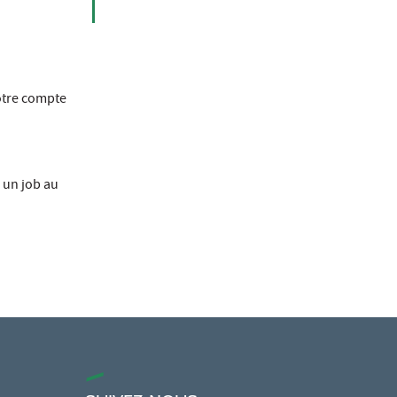
otre compte
 un job au