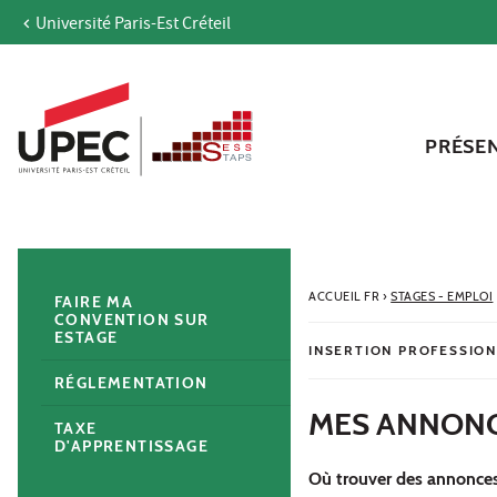
Université Paris-Est Créteil
Aller au contenu
Navigation
Accès directs
Recherche
Navigation secondaire
PRÉSE
ACCUEIL FR
›
STAGES - EMPLOI
FAIRE MA
CONVENTION SUR
ESTAGE
INSERTION PROFESSIO
RÉGLEMENTATION
MES ANNON
TAXE
D'APPRENTISSAGE
Où trouver des annonces