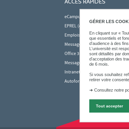
ACCÈS RAPIDES
eCampus
GÉRER LES COOK
EPREL (cours en ligne)
En cliquant sur « To
Emplois du temps en ligne (ADE)
que essentiels et fon
d'audience à des fins 
Messagerie étudiante
L'université est resp
Office 365
sont détaillés par d
d'acceptation des tr
Messagerie des personnels
de 6 mois.
Intranet des personnels
Si vous souhaitez re
retirer votre consent
Autoformations bureautiques
➜
Consultez notre po
Tout accepter