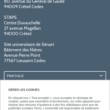
80, avenue du Général de Gaulle
94009 Créteil Cedex
STAPS
Centre Duvauchelle
27 avenue Magellan
94000 Créteil
Site universitaire de Sénart
Bâtiment des filières
Avenue Pierre Point
77567 Lieusaint Cedex
PRATIQUE
ACCÈS RAPIDES
GÉRER LES COOKIES
En cliquant sur « Tout accepter », vous acceptez le stockage de
cookies, autres que essentiels et fonctionnels, sur votre appareil pour
réaliser des mesures d'audience à des fins statistiques ainsi que de
publicités (cookies Tiers). L'université est responsable de traitement