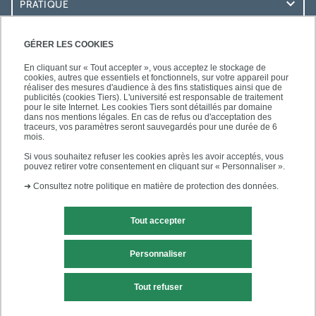
PRATIQUE
ACCÈS RAPIDES
GÉRER LES COOKIES
En cliquant sur « Tout accepter », vous acceptez le stockage de
cookies, autres que essentiels et fonctionnels, sur votre appareil pour
réaliser des mesures d'audience à des fins statistiques ainsi que de
publicités (cookies Tiers). L'université est responsable de traitement
pour le site Internet. Les cookies Tiers sont détaillés par domaine
SUIVEZ-NOUS
dans nos mentions légales. En cas de refus ou d'acceptation des
traceurs, vos paramètres seront sauvegardés pour une durée de 6
mois.
Si vous souhaitez refuser les cookies après les avoir acceptés, vous
pouvez retirer votre consentement en cliquant sur « Personnaliser ».
➜
Consultez notre politique en matière de protection des données.
Tout accepter
Mentions légales
Contact
Personnaliser
Plans d'accès
Plan du site
Tout refuser
Accessibilité des sites de l'UPEC : non conforme