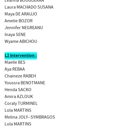
Leanna BOUGUERRA
Laura MACHADO SUSANA
Maya DE ARAUJO
Amelie BOZOR
Jennifer NEGREANU
Inaya SENE
Wyame ABICHOU
L2 intervention :
Maelle BES
Aya REBAA
Chaineze RABEH
Youssra BENOTMANE
Henda SACKO
Amira AZLOUK
Coraly TURMINEL
Lola MARTINS
Melina JOLY--SYMBRAGOS
Lola MARTINS