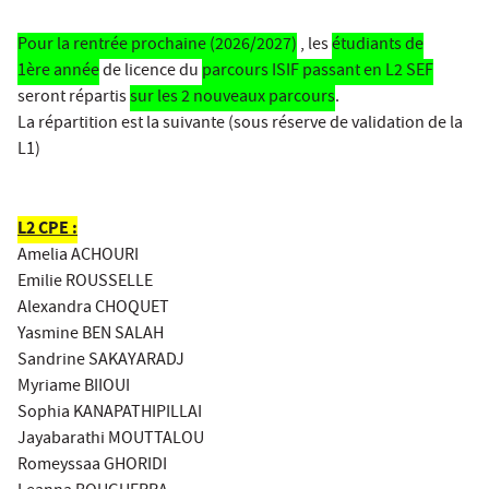
Pour la rentrée prochaine (2026/2027)
, les
étudiants de
1ère année
de licence du
parcours ISIF passant en L2 SEF
seront répartis
sur les 2 nouveaux parcours
.
La répartition est la suivante (sous réserve de validation de la
L1)
L2 CPE :
Amelia ACHOURI
Emilie ROUSSELLE
Alexandra CHOQUET
Yasmine BEN SALAH
Sandrine SAKAYARADJ
Myriame BIIOUI
Sophia KANAPATHIPILLAI
Jayabarathi MOUTTALOU
Romeyssaa GHORIDI