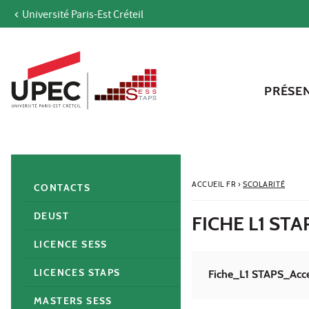
Université Paris-Est Créteil
Aller au contenu
Navigation
Accès directs
Recherche
Navigation secondaire
PRÉSE
ACCUEIL FR
›
SCOLARITÉ
CONTACTS
DEUST
FICHE L1 STA
LICENCE SESS
LICENCES STAPS
Fiche_L1 STAPS_Acc
MASTERS SESS