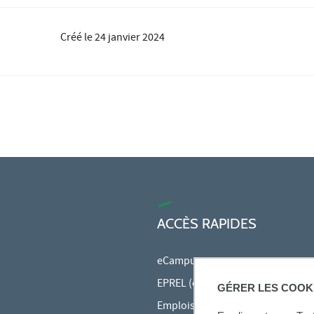
Créé le
24 janvier 2024
ACCÈS RAPIDES
eCampus
EPREL (cours en ligne)
GÉRER LES COOK
Emplois du temps en ligne (ADE)