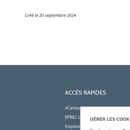
Créé le
20 septembre 2024
ACCÈS RAPIDES
eCampus
EPREL (cours en ligne)
GÉRER LES COOK
Emplois du temps en ligne (ADE)