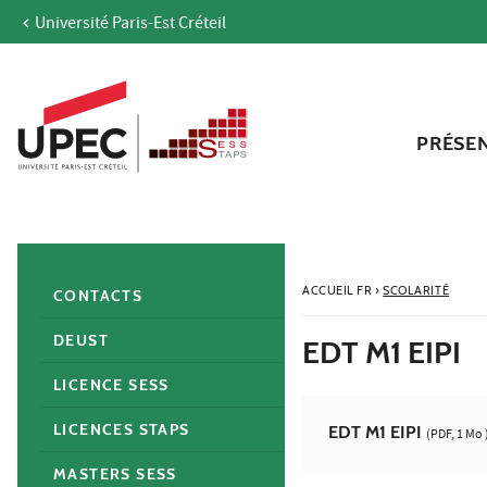
Université Paris-Est Créteil
Aller au contenu
Navigation
Accès directs
Recherche
Navigation secondaire
PRÉSE
ACCUEIL FR
›
SCOLARITÉ
CONTACTS
DEUST
EDT M1 EIPI
LICENCE SESS
LICENCES STAPS
EDT M1 EIPI
(PDF, 1 Mo 
MASTERS SESS