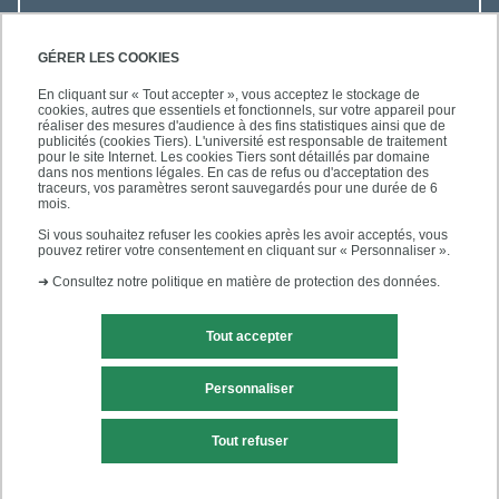
ACCÈS RAPIDES
GÉRER LES COOKIES
En cliquant sur « Tout accepter », vous acceptez le stockage de
cookies, autres que essentiels et fonctionnels, sur votre appareil pour
réaliser des mesures d'audience à des fins statistiques ainsi que de
publicités (cookies Tiers). L'université est responsable de traitement
pour le site Internet. Les cookies Tiers sont détaillés par domaine
SUIVEZ-NOUS
dans nos mentions légales. En cas de refus ou d'acceptation des
traceurs, vos paramètres seront sauvegardés pour une durée de 6
mois.
Si vous souhaitez refuser les cookies après les avoir acceptés, vous
pouvez retirer votre consentement en cliquant sur « Personnaliser ».
➜
Consultez notre politique en matière de protection des données.
Tout accepter
Mentions légales
Contact
Personnaliser
Plans d'accès
Plan du site
Tout refuser
Accessibilité des sites de l'UPEC : non conforme