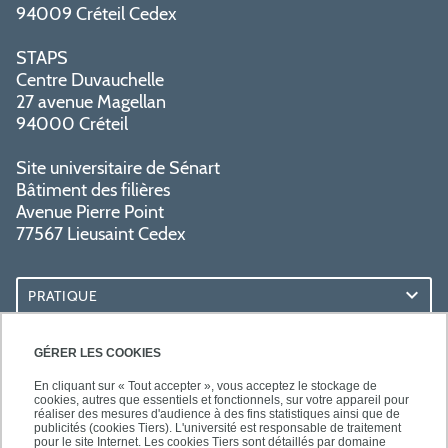
94009 Créteil Cedex
STAPS
Centre Duvauchelle
27 avenue Magellan
94000 Créteil
Site universitaire de Sénart
Bâtiment des filières
Avenue Pierre Point
77567 Lieusaint Cedex
PRATIQUE
ACCÈS RAPIDES
GÉRER LES COOKIES
En cliquant sur « Tout accepter », vous acceptez le stockage de
cookies, autres que essentiels et fonctionnels, sur votre appareil pour
réaliser des mesures d'audience à des fins statistiques ainsi que de
publicités (cookies Tiers). L'université est responsable de traitement
pour le site Internet. Les cookies Tiers sont détaillés par domaine